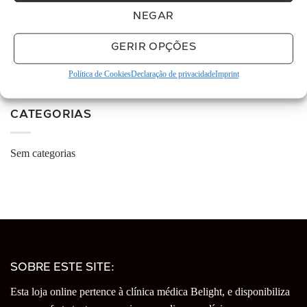
há 5 meses
NEGAR
O espaço é muito cuidado e 
limpo e as funcionárias são muito simpáticas. Eu 
GERIR OPÇÕES
e o me marido temos  realizado diversos
... 
ler 
mais
Política de Cookies
Declaração de privacidade
Imprint
More reviews
CATEGORIAS
Sem categorias
SOBRE ESTE SITE:
Esta loja online pertence à clínica médica Belight, e disponibiliza