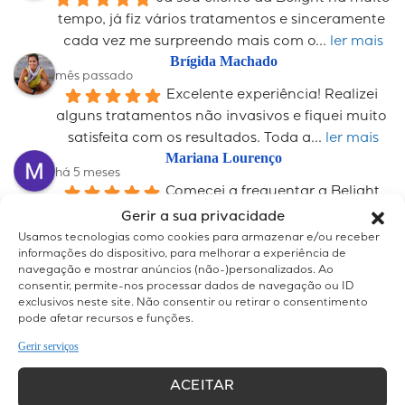
tempo, já fiz vários tratamentos e sinceramente 
cada vez me surpreendo mais com o
... 
ler mais
Brígida Machado
mês passado
Excelente experiência! Realizei 
alguns tratamentos não invasivos e fiquei muito 
satisfeita com os resultados. Toda a
... 
ler mais
Mariana Lourenço
há 5 meses
Comecei a frequentar a Belight 
pela depilação a laser na qual obtive ótimos 
Gerir a sua privacidade
resultados! Mas logo descobri as maravilhas
... 
ler 
Usamos tecnologias como cookies para armazenar e/ou receber
informações do dispositivo, para melhorar a experiência de
mais
navegação e mostrar anúncios (não-)personalizados. Ao
Catarina Névoa
consentir, permite-nos processar dados de navegação ou ID
há 5 meses
exclusivos neste site. Não consentir ou retirar o consentimento
Frequento esta clínica e não 
pode afetar recursos e funções.
podia estar mais satisfeita com o serviço. Desde 
Gerir serviços
o primeiro dia, fui sempre recebida com
... 
ler 
mais
ACEITAR
Graça Corte-Real