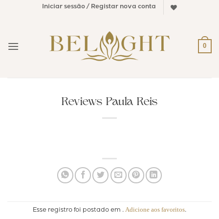
Skip
Iniciar sessão / Registar nova conta
to
content
0
Reviews Paula Reis
Adicione aos favoritos
Esse registro foi postado em .
.