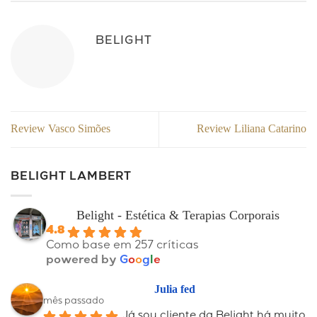
BELIGHT
Review Vasco Simões
Review Liliana Catarino
BELIGHT LAMBERT
Belight - Estética & Terapias Corporais
4.8
Como base em 257 críticas
powered by
G
o
o
g
l
e
Julia fed
mês passado
Já sou cliente da Belight há muito 