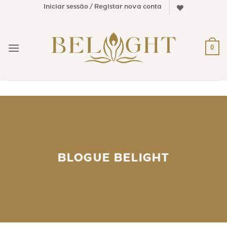
Skip
Iniciar sessão / Registar nova conta
to
content
0
BLOGUE BELIGHT