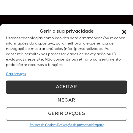
Gerir a sua privacidade
SOBRE ESTE SITE:
Usamos tecnologias como cookies para armazenar e/ou receber
informações do dispositivo, para melhorar a experiência de
Esta loja online pertence à clínica médica Belight, e disponibiliza
navegação e mostrar anúncios (não-)personalizados. Ao
a nossa oferta tanto em serviços a realizar na clínica como
consentir, permite-nos processar dados de navegação ou ID
exclusivos neste site. Não consentir ou retirar o consentimento
produtos de venda e revenda.
pode afetar recursos e funções.
Gerir serviços
ONDE ESTAMOS:
ACEITAR
Belight - Clínica Médica e Estética
NEGAR
Rua Agostinho Neto nº30 F
Quinta do Lambert
GERIR OPÇÕES
1750-006 Lisboa
ver mapa
Política de Cookies
Declaração de privacidade
Imprint