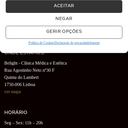
ACEITAR
SOBRE ESTE SITE:
Esta loja online pertence à clínica médica Belight, e disponibiliza
NEGAR
a nossa oferta tanto em serviços a realizar na clínica como
produtos de venda e revenda.
GERIR OPÇÕES
Política de Cookies
Declaração de privacidade
Imprint
ONDE ESTAMOS:
Belight - Clínica Médica e Estética
Rua Agostinho Neto nº30 F
Quinta do Lambert
1750-006 Lisboa
ver mapa
HORÁRIO
Seg – Sex: 11h – 20h