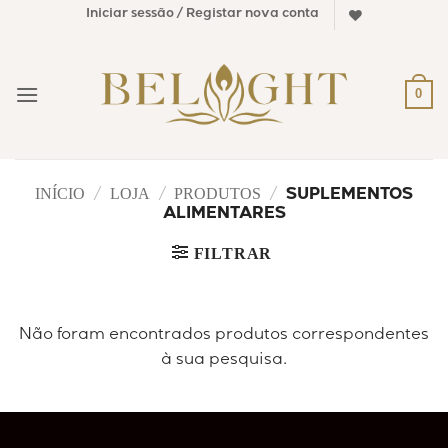
Skip
Iniciar sessão / Registar nova conta
to
content
0
INÍCIO
LOJA
PRODUTOS
/
/
/
SUPLEMENTOS
ALIMENTARES
FILTRAR
Não foram encontrados produtos correspondentes
à sua pesquisa.