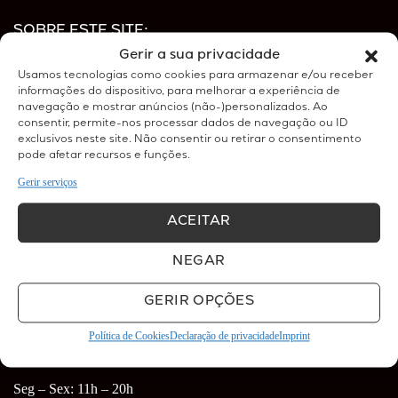
SOBRE ESTE SITE:
Gerir a sua privacidade
Esta loja online pertence à clínica médica Belight, e disponibiliza
Usamos tecnologias como cookies para armazenar e/ou receber
a nossa oferta tanto em serviços a realizar na clínica como
informações do dispositivo, para melhorar a experiência de
produtos de venda e revenda.
navegação e mostrar anúncios (não-)personalizados. Ao
consentir, permite-nos processar dados de navegação ou ID
exclusivos neste site. Não consentir ou retirar o consentimento
pode afetar recursos e funções.
ONDE ESTAMOS:
Gerir serviços
Belight - Clínica Médica e Estética
ACEITAR
Rua Agostinho Neto nº30 F
Quinta do Lambert
NEGAR
1750-006 Lisboa
ver mapa
GERIR OPÇÕES
Política de Cookies
Declaração de privacidade
Imprint
HORÁRIO
Seg – Sex: 11h – 20h