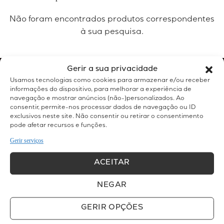
Não foram encontrados produtos correspondentes
à sua pesquisa.
Gerir a sua privacidade
Usamos tecnologias como cookies para armazenar e/ou receber
informações do dispositivo, para melhorar a experiência de
SOBRE ESTE SITE:
navegação e mostrar anúncios (não-)personalizados. Ao
consentir, permite-nos processar dados de navegação ou ID
Esta loja online pertence à clínica médica Belight, e disponibiliza
exclusivos neste site. Não consentir ou retirar o consentimento
a nossa oferta tanto em serviços a realizar na clínica como
pode afetar recursos e funções.
produtos de venda e revenda.
Gerir serviços
ACEITAR
ONDE ESTAMOS:
NEGAR
Belight - Clínica Médica e Estética
Rua Agostinho Neto nº30 F
GERIR OPÇÕES
Quinta do Lambert