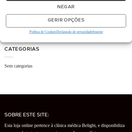
há 5 meses
NEGAR
O espaço é muito cuidado e 
limpo e as funcionárias são muito simpáticas. Eu 
GERIR OPÇÕES
e o me marido temos  realizado diversos
... 
ler 
mais
Política de Cookies
Declaração de privacidade
Imprint
More reviews
CATEGORIAS
Sem categorias
SOBRE ESTE SITE:
Esta loja online pertence à clínica médica Belight, e disponibiliza