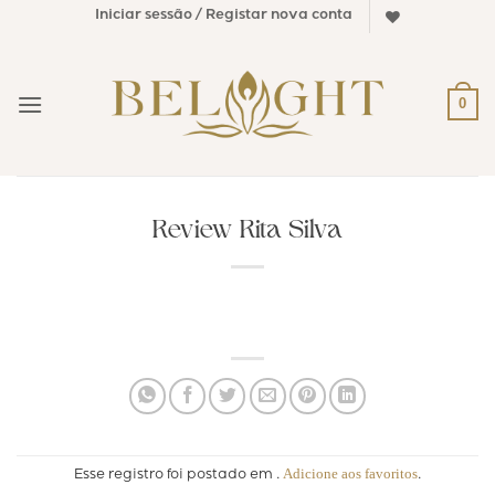
Skip
Iniciar sessão / Registar nova conta
to
content
0
Review Rita Silva
Adicione aos favoritos
Esse registro foi postado em .
.