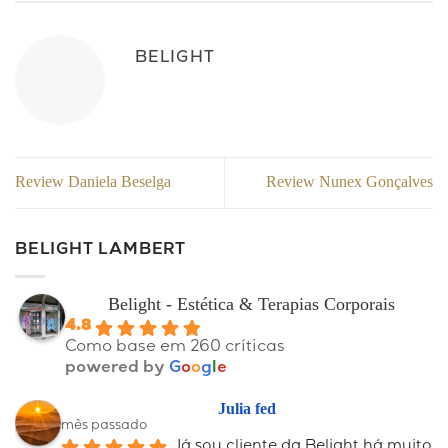
BELIGHT
Review Daniela Beselga
Review Nunex Gonçalves
BELIGHT LAMBERT
Belight - Estética & Terapias Corporais
4.8
Como base em 260 críticas
powered by
G
o
o
g
l
e
Julia fed
mês passado
Já sou cliente da Belight há muito 