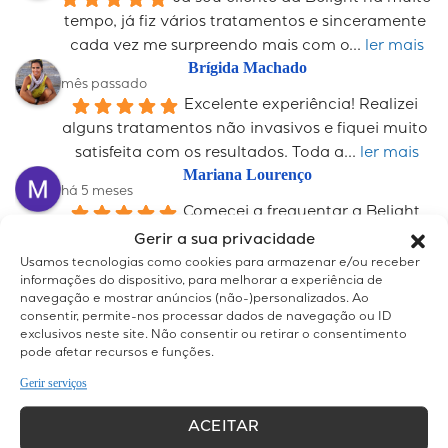
tempo, já fiz vários tratamentos e sinceramente 
cada vez me surpreendo mais com o
... 
ler mais
Brígida Machado
mês passado
Excelente experiência! Realizei 
alguns tratamentos não invasivos e fiquei muito 
satisfeita com os resultados. Toda a
... 
ler mais
Mariana Lourenço
há 5 meses
Comecei a frequentar a Belight 
pela depilação a laser na qual obtive ótimos 
Gerir a sua privacidade
resultados! Mas logo descobri as maravilhas
... 
ler 
Usamos tecnologias como cookies para armazenar e/ou receber
informações do dispositivo, para melhorar a experiência de
mais
navegação e mostrar anúncios (não-)personalizados. Ao
Catarina Névoa
consentir, permite-nos processar dados de navegação ou ID
há 5 meses
exclusivos neste site. Não consentir ou retirar o consentimento
Frequento esta clínica e não 
pode afetar recursos e funções.
podia estar mais satisfeita com o serviço. Desde 
Gerir serviços
o primeiro dia, fui sempre recebida com
... 
ler 
mais
ACEITAR
Graça Corte-Real