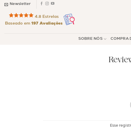
Skip
Newsletter
to
4.8 Estrelas
content
Baseado em
197 Avaliações
SOBRE NÓS
COMPRA D
Revie
Esse regist