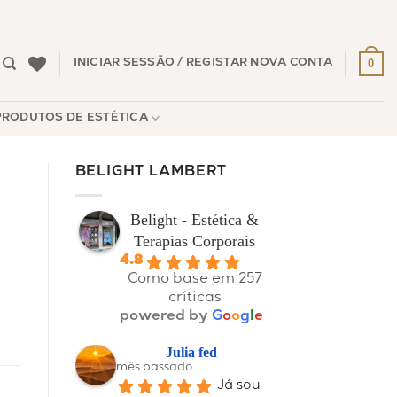
0
INICIAR SESSÃO / REGISTAR NOVA CONTA
PRODUTOS DE ESTÉTICA
BELIGHT LAMBERT
Belight - Estética &
Terapias Corporais
4.8
Como base em 257
críticas
powered by
G
o
o
g
l
e
Julia fed
mês passado
Já sou 