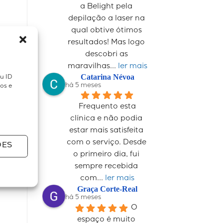
a Belight pela 
depilação a laser na 
qual obtive ótimos 
resultados! Mas logo 
descobri as 
maravilhas
... 
ler mais
Catarina Névoa
u ID
há 5 meses
sos e
Frequento esta 
clínica e não podia 
estar mais satisfeita 
com o serviço. Desde 
ÕES
o primeiro dia, fui 
sempre recebida 
com
... 
ler mais
Graça Corte-Real
há 5 meses
O 
espaço é muito 