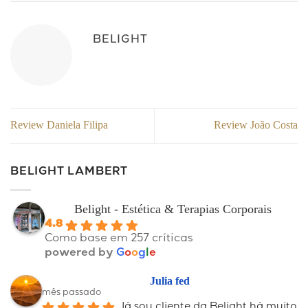
BELIGHT
Review Daniela Filipa
Review João Costa
BELIGHT LAMBERT
Belight - Estética & Terapias Corporais
4.8
Como base em 257 críticas
powered by
G
o
o
g
l
e
Julia fed
mês passado
Já sou cliente da Belight há muito 