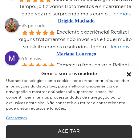
tempo, já fiz vários tratamentos e sinceramente 
cada vez me surpreendo mais com o
... 
ler mais
Brígida Machado
mês passado
Excelente experiência! Realizei 
alguns tratamentos não invasivos e fiquei muito 
satisfeita com os resultados. Toda a
... 
ler mais
Mariana Lourenço
há 5 meses
Comecei a frequentar a Belight 
pela depilação a laser na qual obtive ótimos 
Gerir a sua privacidade
resultados! Mas logo descobri as maravilhas
... 
ler 
Usamos tecnologias como cookies para armazenar e/ou receber
informações do dispositivo, para melhorar a experiência de
mais
navegação e mostrar anúncios (não-)personalizados. Ao
Catarina Névoa
consentir, permite-nos processar dados de navegação ou ID
há 5 meses
exclusivos neste site. Não consentir ou retirar o consentimento
Frequento esta clínica e não 
pode afetar recursos e funções.
podia estar mais satisfeita com o serviço. Desde 
Gerir serviços
o primeiro dia, fui sempre recebida com
... 
ler 
mais
ACEITAR
Graça Corte-Real