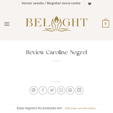
Skip
Iniciar sessão / Registar nova conta
to
content
0
Review Caroline Negrel
Adicione aos favoritos
Esse registro foi postado em .
.