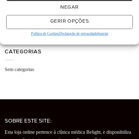
há 5 meses
NEGAR
O espaço é muito cuidado e 
limpo e as funcionárias são muito simpáticas. Eu 
GERIR OPÇÕES
e o me marido temos  realizado diversos
... 
ler 
mais
Política de Cookies
Declaração de privacidade
Imprint
More reviews
CATEGORIAS
Sem categorias
SOBRE ESTE SITE:
Esta loja online pertence à clínica médica Belight, e disponibiliza