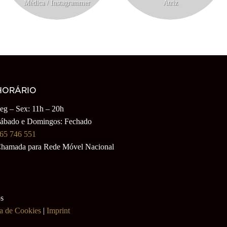
Médica / Instagrammer
Atriz
HORÁRIO
eg – Sex: 11h – 20h
ábado e Domingos: Fechado
65 746 551
hamada para Rede Móvel Nacional
os
ca de Cookies
|
Imprint