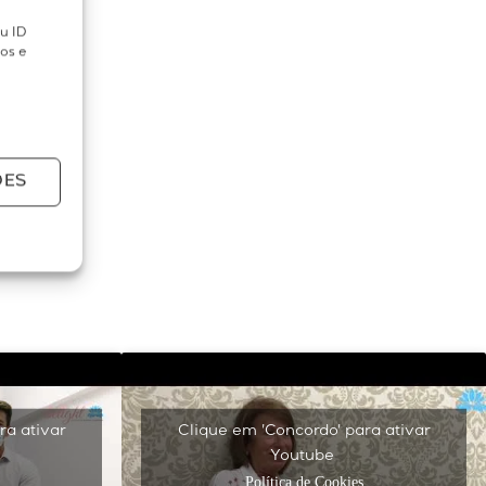
u ID
sos e
ÕES
ra ativar
Clique em 'Concordo' para ativar
Youtube
Política de Cookies