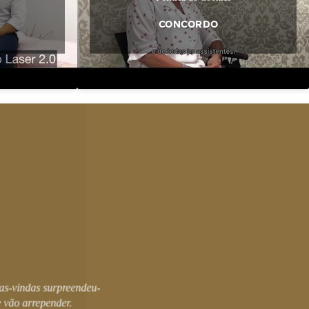
CONCORDO
as-vindas surpreendeu-
vão arrepender.