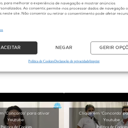
ivo, para melhorar a experiência de navegação e mostrar anúncios
Belight - Clínica Médica & Estética
rsonalizados. Ao consentir, permite-nos processar dados de navegação o
4.8
s neste site. Não consentir ou retirar o consentimento pode afetar recur
Como base em 257 críticas
powered by
G
o
o
g
l
e
ços
ACEITAR
NEGAR
GERIR OPÇ
Política de Cookies
Declaração de privacidade
Imprint
m 'Concordo' para ativar
Clique em 'Concordo' pa
Youtube
Youtube
Política de Cookies
Política de Cookies