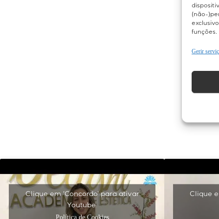
disposit
(não-)pe
exclusivo
funções.
Gerir servi
Clique em 'Concordo' para ativar
Clique e
Youtube
Política de Cookies