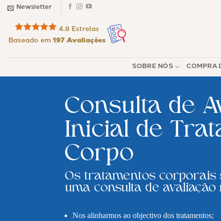
Skip
Newsletter
to
4.8 Estrelas
content
Baseado em
197 Avaliações
SOBRE NÓS
COMPRA D
Consulta de A
Inicial de Tra
Corpo
Os tratamentos corporais 
uma consulta de avaliação 
Nos alinharmos ao objectivo dos tratamentos;